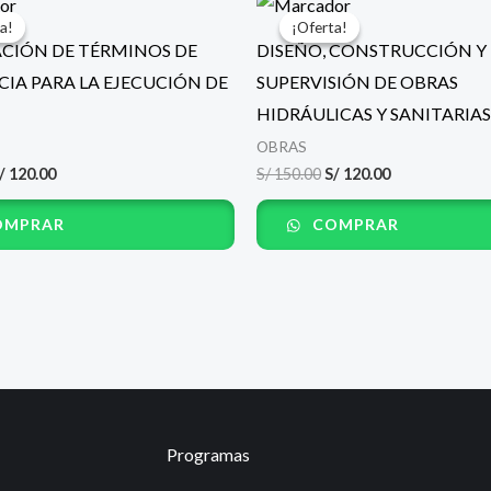
recio
precio
precio
precio
a!
a!
¡Oferta!
¡Oferta!
riginal
actual
original
actual
CIÓN DE TÉRMINOS DE
DISEÑO, CONSTRUCCIÓN Y
ra:
es:
era:
es:
/ 150.00.
S/ 120.00.
S/ 150.00.
S/ 120.00.
CIA PARA LA EJECUCIÓN DE
SUPERVISIÓN DE OBRAS
HIDRÁULICAS Y SANITARIAS
OBRAS
/
120.00
S/
150.00
S/
120.00
MPRAR
COMPRAR
Programas