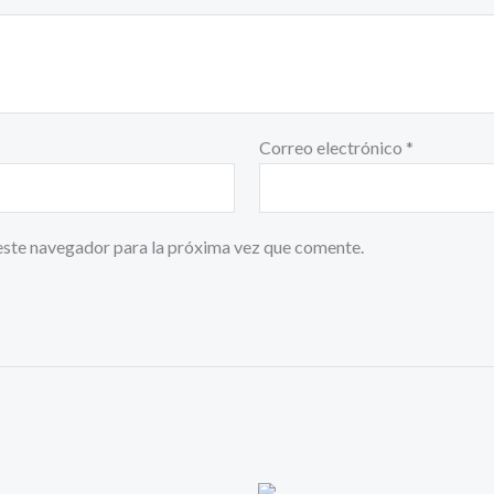
Correo electrónico
*
este navegador para la próxima vez que comente.
l
El
El
El