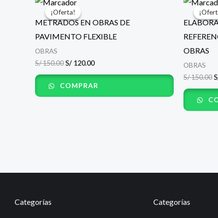
precio
precio
p
¡Oferta!
¡Oferta!
¡Ofert
¡Ofert
original
actual
o
METRADOS EN OBRAS DE
ELABORA
era:
es:
e
S/ 150.00.
S/ 120.00.
S
PAVIMENTO FLEXIBLE
REFEREN
OBRAS
OBRAS
S/
150.00
S/
120.00
OBRAS
S/
150.00
S
COMPRAR
CO
Categorías
Categorías