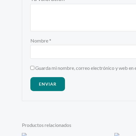
Nombre
*
Guarda mi nombre, correo electrónico y web en 
Productos relacionados
El
El
E