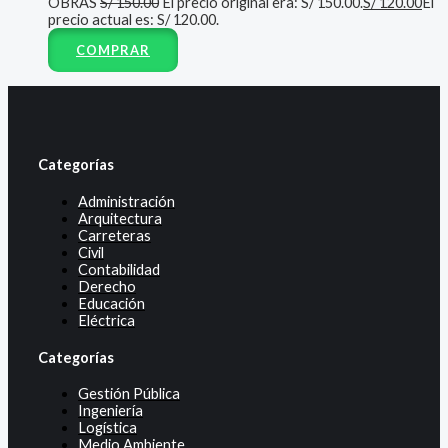
OBRAS
S/
150.00
El precio original era: S/ 150.00.
S/
120.00
El
precio actual es: S/ 120.00.
COMPRAR
Categorías
Administración
Arquitectura
Carreteras
Civil
Contabilidad
Derecho
Educación
Eléctrica
Categorías
Gestión Pública
Ingeniería
Logística
Medio Ambiente