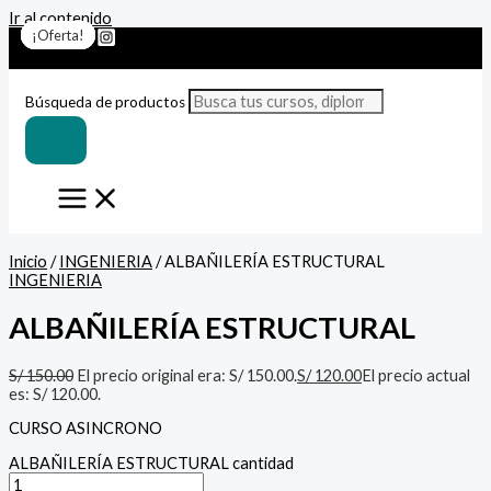
Ir al contenido
¡Oferta!
¡Oferta!
¡Oferta!
¡Oferta!
¡Oferta!
¡Oferta!
¡Oferta!
Búsqueda de productos
Inicio
/
INGENIERIA
/ ALBAÑILERÍA ESTRUCTURAL
INGENIERIA
ALBAÑILERÍA ESTRUCTURAL
S/
150.00
El precio original era: S/ 150.00.
S/
120.00
El precio actual
es: S/ 120.00.
CURSO ASINCRONO
ALBAÑILERÍA ESTRUCTURAL cantidad