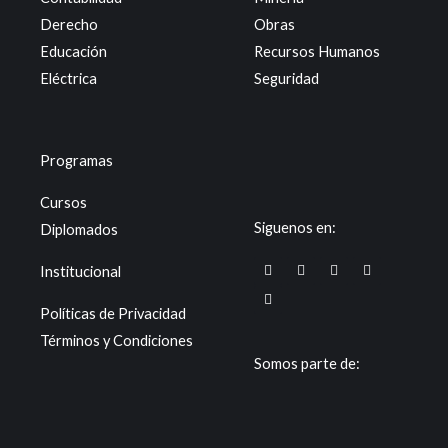
Derecho
Obras
Educación
Recursos Humanos
Eléctrica
Seguridad
Programas
Cursos
Siguenos en:
Diplomados
F
T
I
Y
X
Institucional
a
i
n
o
-
c
k
s
u
t
e
t
t
t
w
Políticas de Privacidad
b
o
a
u
i
o
k
g
b
t
Términos y Condiciones
o
r
e
t
k
a
e
Somos parte de:
m
r