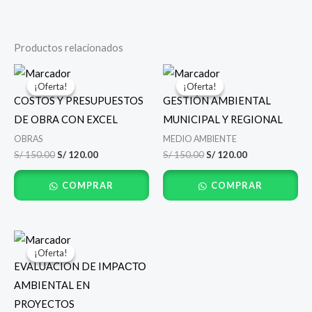
Productos relacionados
El
El
El
El
precio
precio
precio
precio
¡Oferta!
¡Oferta!
¡Oferta!
¡Oferta!
original
actual
original
actual
COSTOS Y PRESUPUESTOS
GESTIÓN AMBIENTAL
era:
es:
era:
es:
S/ 150.00.
S/ 120.00.
S/ 150.00.
S/ 120.00.
DE OBRA CON EXCEL
MUNICIPAL Y REGIONAL
OBRAS
MEDIO AMBIENTE
S/
150.00
S/
120.00
S/
150.00
S/
120.00
COMPRAR
COMPRAR
El
El
precio
precio
¡Oferta!
¡Oferta!
original
actual
EVALUACIÓN DE IMPAСТО
era:
es:
S/ 150.00.
S/ 120.00.
AMBIENTAL EN
PROYECTOS