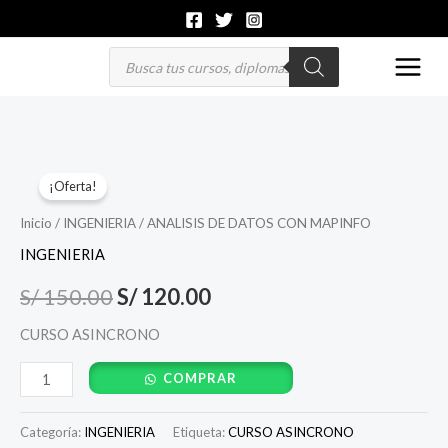
Ir
al
Búsqueda
de
contenido
productos
ANALISIS
El
El
¡Oferta!
DE
precio
precio
DATOS
Inicio
/
INGENIERIA
/ ANALISIS DE DATOS CON MAPINFO
CON
original
actual
INGENIERIA
MAPINFO
era:
es:
S/
150.00
S/
120.00
cantidad
S/ 150.00.
S/ 120.00.
CURSO ASINCRONO
COMPRAR
Categoría:
INGENIERIA
Etiqueta:
CURSO ASINCRONO