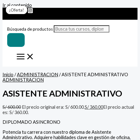
Ir al contenido
¡Oferta!
¡Oferta!
¡Oferta!
¡Oferta!
¡Oferta!
¡Oferta!
¡Oferta!
Búsqueda de productos
Inicio
/
ADMINISTRACION
/ ASISTENTE ADMINISTRATIVO
ADMINISTRACION
ASISTENTE ADMINISTRATIVO
S/
600.00
El precio original era: S/ 600.00.
S/
360.00
El precio actual
es: S/ 360.00.
DIPLOMADO ASINCRONO
Potencia tu carrera con nuestro diploma de Asistente
Administrativo. Adquiere habilidades clave en gestión de oficina,