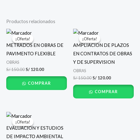
Productos relacionados
El
El
El
El
precio
precio
precio
precio
¡Oferta!
¡Oferta!
¡Oferta!
¡Oferta!
original
actual
original
actual
METRADOS EN OBRAS DE
AMPLIACION DE PLAZOS
era:
es:
era:
es:
S/ 150.00.
S/ 120.00.
S/ 150.00.
S/ 120.00.
PAVIMENTO FLEXIBLE
EN CONTRATOS DE OBRAS
Y DE SUPERVISION
OBRAS
S/
150.00
S/
120.00
OBRAS
S/
150.00
S/
120.00
COMPRAR
COMPRAR
El
El
precio
precio
¡Oferta!
¡Oferta!
original
actual
EVALUACIÓN Y ESTUDIOS
era:
es:
S/ 150.00.
S/ 120.00.
DE IMPAСТО AMBIENTAL