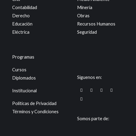
Contabilidad
Minería
Derecho
Obras
Educación
Recursos Humanos
Eléctrica
Seguridad
Programas
Cursos
Siguenos en:
Diplomados
F
T
I
Y
X
Institucional
a
i
n
o
-
c
k
s
u
t
e
t
t
t
w
Políticas de Privacidad
b
o
a
u
i
o
k
g
b
t
Términos y Condiciones
o
r
e
t
k
a
e
Somos parte de:
m
r