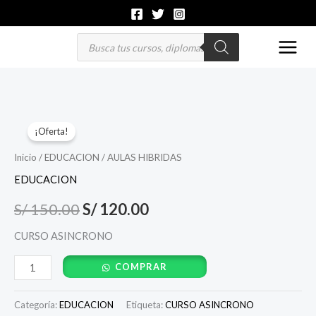
Ir
al
Búsqueda
de
contenido
productos
AULAS
El
El
¡Oferta!
HIBRIDAS
precio
precio
cantidad
Inicio
/
EDUCACION
/ AULAS HIBRIDAS
original
actual
EDUCACION
era:
es:
S/
150.00
S/
120.00
S/ 150.00.
S/ 120.00.
CURSO ASINCRONO
COMPRAR
Categoría:
EDUCACION
Etiqueta:
CURSO ASINCRONO