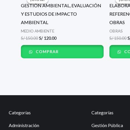
original
actual
o
GESTIÓN AMBIENTAL, EVALUACIÓN
ELABORA
era:
es:
e
S/ 150.00.
S/ 120.00.
S
Y ESTUDIOS DE IMPACTO
REFEREN
AMBIENTAL
OBRAS
MEDIO AMBIENTE
OBRAS
S/
150.00
S/
120.00
S/
150.00
S
COMPRAR
CO
Categorías
Categorías
Administración
Gestión Pública