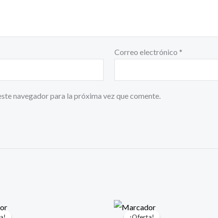
Correo electrónico
*
este navegador para la próxima vez que comente.
l
El
El
El
recio
precio
precio
precio
a!
a!
¡Oferta!
¡Oferta!