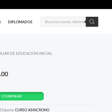
Búsqueda
de
S
DIPLOMADOS
productos
ILIAR DE EDUCACIÓN INICIAL
El
precio
.00
al
actual
es:
COMPRAR
.00.
S/ 120.00.
Etiqueta:
CURSO ASINCRONO