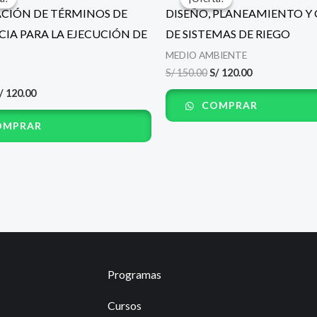
riginal
actual
original
actual
CIÓN DE TÉRMINOS DE
DISEÑO, PLANEAMIENTO Y
ra:
es:
era:
es:
/ 150.00.
S/ 120.00.
S/ 150.00.
S/ 120.00.
CIA PARA LA EJECUCIÓN DE
DE SISTEMAS DE RIEGO
MEDIO AMBIENTE
S/
150.00
S/
120.00
/
120.00
COMPRAR
MPRAR
Programas
Cursos