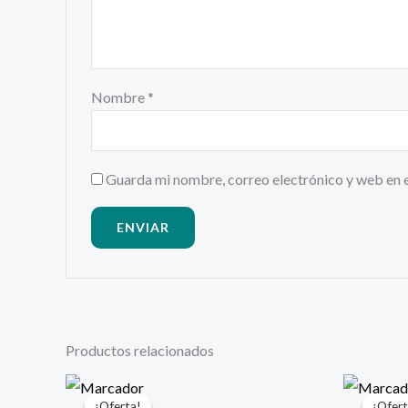
Nombre
*
Guarda mi nombre, correo electrónico y web en 
Productos relacionados
El
El
E
precio
precio
p
¡Oferta!
¡Oferta!
¡Ofert
¡Ofert