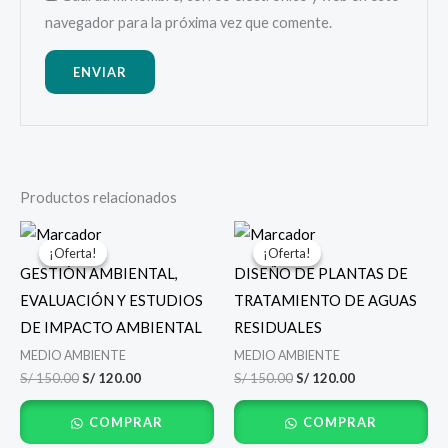
navegador para la próxima vez que comente.
Productos relacionados
El
El
El
El
precio
precio
precio
precio
¡Oferta!
¡Oferta!
¡Oferta!
¡Oferta!
original
actual
original
actual
GESTIÓN AMBIENTAL,
DISEÑO DE PLANTAS DE
era:
es:
era:
es:
S/ 150.00.
S/ 120.00.
S/ 150.00.
S/ 120.00.
EVALUACIÓN Y ESTUDIOS
TRATAMIENTO DE AGUAS
DE IMPACTO AMBIENTAL
RESIDUALES
MEDIO AMBIENTE
MEDIO AMBIENTE
S/
150.00
S/
120.00
S/
150.00
S/
120.00
COMPRAR
COMPRAR