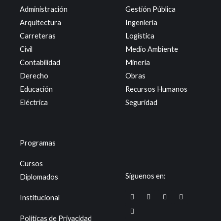
Administración
Gestión Pública
Arquitectura
Ingeniería
Carreteras
Logística
Civil
Medio Ambiente
Contabilidad
Minería
Derecho
Obras
Educación
Recursos Humanos
Eléctrica
Seguridad
Programas
Cursos
Siguenos en:
Diplomados
F
T
I
Y
X
Institucional
a
i
n
o
-
c
k
s
u
t
e
t
t
t
w
Políticas de Privacidad
b
o
a
u
i