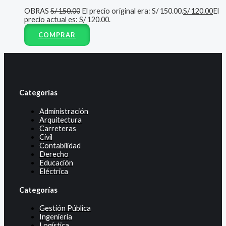
OBRAS
S/
150.00
El precio original era: S/ 150.00.
S/
120.00
El
precio actual es: S/ 120.00.
COMPRAR
Categorías
Administración
Arquitectura
Carreteras
Civil
Contabilidad
Derecho
Educación
Eléctrica
Categorías
Gestión Pública
Ingeniería
Logística