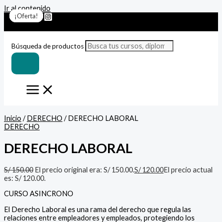
Ir al contenido
¡Oferta!
¡Oferta!
¡Oferta!
¡Oferta!
¡Oferta!
¡Oferta!
¡Oferta!
Búsqueda de productos
Inicio
/
DERECHO
/ DERECHO LABORAL
DERECHO
DERECHO LABORAL
S/
150.00
El precio original era: S/ 150.00.
S/
120.00
El precio actual
es: S/ 120.00.
CURSO ASINCRONO
El Derecho Laboral es una rama del derecho que regula las
relaciones entre empleadores y empleados, protegiendo los