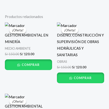
Productos relacionados
El
El
El
El
precio
precio
precio
precio
¡Oferta!
¡Oferta!
¡Oferta!
¡Oferta!
original
actual
original
actual
GESTIÓN AMBIENTAL EN
DISEÑO, CONSTRUCCIÓN Y
era:
es:
era:
es:
S/ 150.00.
S/ 120.00.
S/ 150.00.
S/ 120.00.
MINERÍA
SUPERVISIÓN DE OBRAS
HIDRÁULICAS Y
MEDIO AMBIENTE
S/
150.00
S/
120.00
SANITARIAS
OBRAS
COMPRAR
S/
150.00
S/
120.00
COMPRAR
El
El
precio
precio
¡Oferta!
¡Oferta!
original
actual
GESTIÓN AMBIENTAL
era:
es: