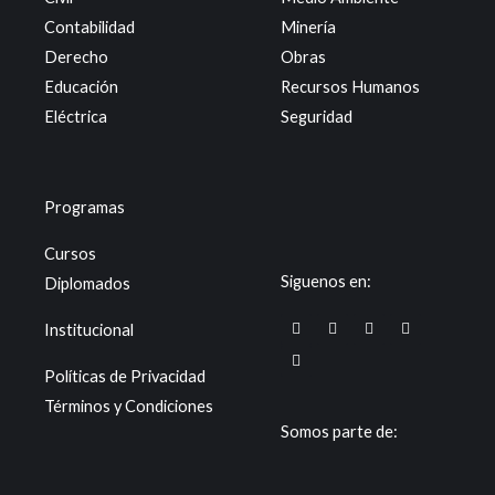
Contabilidad
Minería
Derecho
Obras
Educación
Recursos Humanos
Eléctrica
Seguridad
Programas
Cursos
Siguenos en:
Diplomados
F
T
I
Y
X
Institucional
a
i
n
o
-
c
k
s
u
t
e
t
t
t
w
Políticas de Privacidad
b
o
a
u
i
o
k
g
b
t
Términos y Condiciones
o
r
e
t
k
a
e
Somos parte de:
m
r