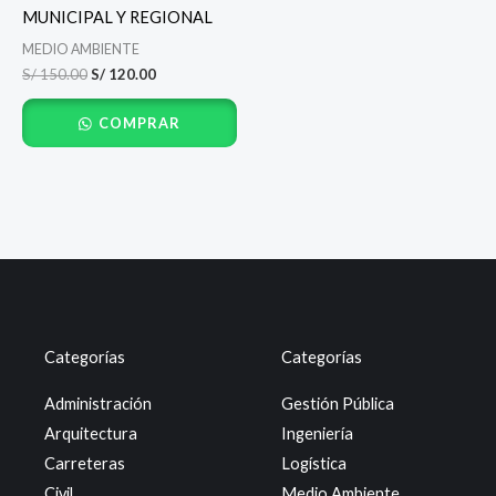
S/ 150.00.
S/ 120.00.
MUNICIPAL Y REGIONAL
MEDIO AMBIENTE
S/
150.00
S/
120.00
COMPRAR
Categorías
Categorías
Administración
Gestión Pública
Arquitectura
Ingeniería
Carreteras
Logística
Civil
Medio Ambiente