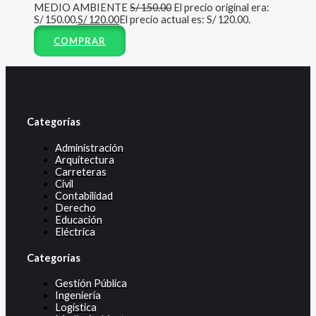
MEDIO AMBIENTE
S/
150.00
El precio original era:
S/ 150.00.
S/
120.00
El precio actual es: S/ 120.00.
COMPRAR
Categorías
Administración
Arquitectura
Carreteras
Civil
Contabilidad
Derecho
Educación
Eléctrica
Categorías
Gestión Pública
Ingeniería
Logística