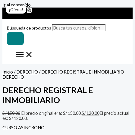
Ir al contenido
¡Oferta!
¡Oferta!
¡Oferta!
¡Oferta!
¡Oferta!
¡Oferta!
¡Oferta!
Búsqueda de productos
Inicio
/
DERECHO
/ DERECHO REGISTRAL E INMOBILIARIO
DERECHO
DERECHO REGISTRAL E
INMOBILIARIO
S/
150.00
El precio original era: S/ 150.00.
S/
120.00
El precio actual
es: S/ 120.00.
CURSO ASINCRONO