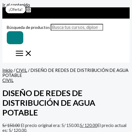
Ir al contenido
¡Oferta!
¡Oferta!
¡Oferta!
¡Oferta!
¡Oferta!
¡Oferta!
¡Oferta!
Búsqueda de productos
Inicio
/
CIVIL
/ DISEÑO DE REDES DE DISTRIBUCIÓN DE AGUA
POTABLE
CIVIL
DISEÑO DE REDES DE
DISTRIBUCIÓN DE AGUA
POTABLE
S/
150.00
El precio original era: S/ 150.00.
S/
120.00
El precio actual
es: S/ 120.00.