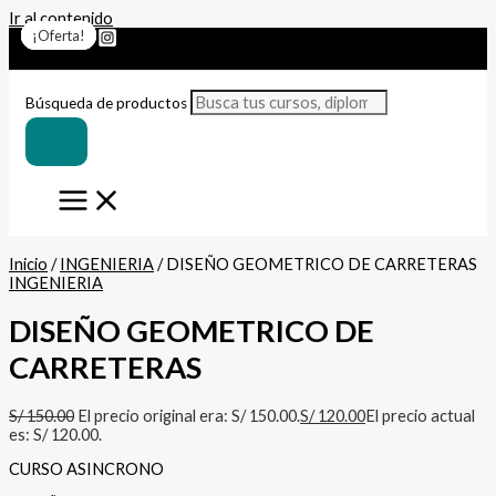
Ir al contenido
¡Oferta!
¡Oferta!
¡Oferta!
¡Oferta!
¡Oferta!
¡Oferta!
¡Oferta!
Búsqueda de productos
Inicio
/
INGENIERIA
/ DISEÑO GEOMETRICO DE CARRETERAS
INGENIERIA
DISEÑO GEOMETRICO DE
CARRETERAS
S/
150.00
El precio original era: S/ 150.00.
S/
120.00
El precio actual
es: S/ 120.00.
CURSO ASINCRONO