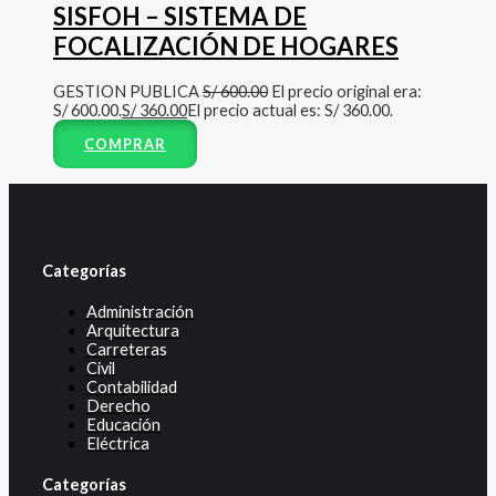
SISFOH – SISTEMA DE
FOCALIZACIÓN DE HOGARES
GESTION PUBLICA
S/
600.00
El precio original era:
S/ 600.00.
S/
360.00
El precio actual es: S/ 360.00.
COMPRAR
Categorías
Administración
Arquitectura
Carreteras
Civil
Contabilidad
Derecho
Educación
Eléctrica
Categorías