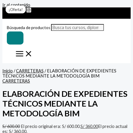
Ir al contenido
¡Oferta!
¡Oferta!
¡Oferta!
¡Oferta!
¡Oferta!
¡Oferta!
¡Oferta!
Búsqueda de productos
Inicio
/
CARRETERAS
/ ELABORACIÓN DE EXPEDIENTES
TÉCNICOS MEDIANTE LA METODOLOGÍA BIM
CARRETERAS
ELABORACIÓN DE EXPEDIENTES
TÉCNICOS MEDIANTE LA
METODOLOGÍA BIM
S/
600.00
El precio original era: S/ 600.00.
S/
360.00
El precio actual
es: S/ 360.00.