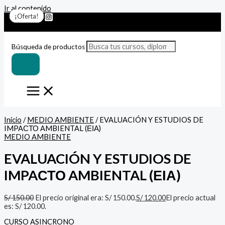
Ir al contenido
¡Oferta!
¡Oferta!
¡Oferta!
¡Oferta!
¡Oferta!
¡Oferta!
¡Oferta!
Búsqueda de productos
Inicio
/
MEDIO AMBIENTE
/ EVALUACIÓN Y ESTUDIOS DE
IMPAСТО AMBIENTAL (ΕΙΑ)
MEDIO AMBIENTE
EVALUACIÓN Y ESTUDIOS DE
IMPAСТО AMBIENTAL (ΕΙΑ)
S/
150.00
El precio original era: S/ 150.00.
S/
120.00
El precio actual
es: S/ 120.00.
CURSO ASINCRONO