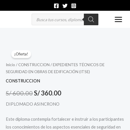
Ir
al
Búsqueda
de
contenido
productos
EXPEDIENTES
El
El
¡Oferta!
TÉCNICOS
precio
precio
DE
Inicio
/
CONSTRUCCION
/ EXPEDIENTES TÉCNICOS DE
SEGURIDAD EN OBRAS DE EDIFICACIÓN (ITSE)
SEGURIDAD
original
actual
EN
CONSTRUCCION
era:
es:
OBRAS
S/
600.00
S/
360.00
S/ 600.00.
S/ 360.00.
DE
EDIFICACIÓN
DIPLOMADO ASINCRONO
(ITSE)
cantidad
Este diploma contempla fortalecer e instruir a los participantes
los conocimientos de los aspectos esenciales de seguridad en