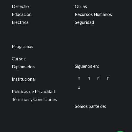
Derecho
Obras
Educación
Recursos Humanos
Eléctrica
Seguridad
Programas
Cursos
Siguenos en:
Diplomados
F
T
I
Y
X
Institucional
a
i
n
o
-
c
k
s
u
t
e
t
t
t
w
Políticas de Privacidad
b
o
a
u
i
o
k
g
b
t
Términos y Condiciones
o
r
e
t
k
a
e
Somos parte de:
m
r