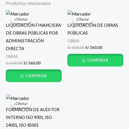
Productos relacionados
El
El
El
El
precio
precio
precio
precio
¡Oferta!
¡Oferta!
¡Oferta!
¡Oferta!
original
actual
original
actual
LIQUIDACIÓN FINANCIERA
LIQUIDACIÓN DE OBRAS
era:
es:
era:
es:
S/ 600.00.
S/ 360.00.
S/ 600.00.
S/ 360.00.
DE OBRAS PÚBLICAS POR
PÚBLICAS
ADMINISTRACIÓN
OBRAS
S/
600.00
S/
360.00
DIRECTA
OBRAS
COMPRAR
S/
600.00
S/
360.00
COMPRAR
El
El
precio
precio
¡Oferta!
¡Oferta!
original
actual
FORMACIÓN DE AUDITOR
era:
es:
S/ 600.00.
S/ 360.00.
INTERNO ISO 9001, ISO
14001, ISO 45001