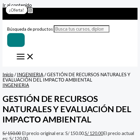
Ir al contenido
¡Oferta!
¡Oferta!
¡Oferta!
¡Oferta!
¡Oferta!
¡Oferta!
¡Oferta!
Búsqueda de productos
Inicio
/
INGENIERIA
/ GESTIÓN DE RECURSOS NATURALES Y
EVALUACIÓN DEL IMPAСТО AMBIENTAL
INGENIERIA
GESTIÓN DE RECURSOS
NATURALES Y EVALUACIÓN DEL
IMPAСТО AMBIENTAL
S/
150.00
El precio original era: S/ 150.00.
S/
120.00
El precio actual
es: S/ 120.00.