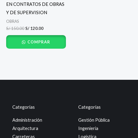
S/ 150.00.
S/ 120.00.
EN CONTRATOS DE OBRAS
Y DE SUPERVISION
OBRAS
S/
150.00
S/
120.00
COMPRAR
Categorías
Categorías
Administración
Gestión Pública
Arquitectura
Ingeniería
Carreteras
Logística