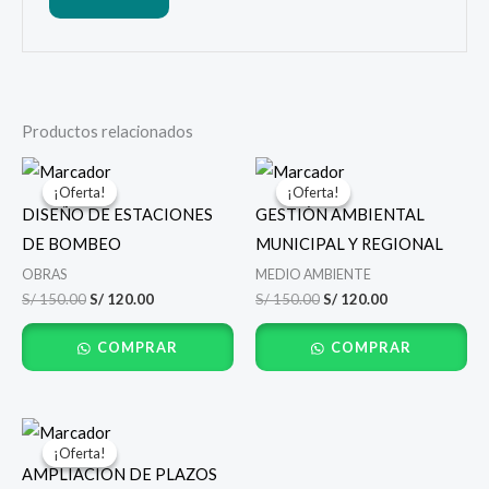
Productos relacionados
El
El
El
El
precio
precio
precio
precio
¡Oferta!
¡Oferta!
¡Oferta!
¡Oferta!
original
actual
original
actual
DISEÑO DE ESTACIONES
GESTIÓN AMBIENTAL
era:
es:
era:
es:
S/ 150.00.
S/ 120.00.
S/ 150.00.
S/ 120.00.
DE BOMBEO
MUNICIPAL Y REGIONAL
OBRAS
MEDIO AMBIENTE
S/
150.00
S/
120.00
S/
150.00
S/
120.00
COMPRAR
COMPRAR
El
El
precio
precio
¡Oferta!
¡Oferta!
original
actual
AMPLIACION DE PLAZOS
era:
es: