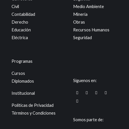
Civil
Medio Ambiente
Contabilidad
Minería
Derecho
Obras
Educación
Recursos Humanos
Eléctrica
Seguridad
Programas
Cursos
Siguenos en:
Diplomados
F
T
I
Y
X
Institucional
a
i
n
o
-
c
k
s
u
t
e
t
t
t
w
Políticas de Privacidad
b
o
a
u
i
o
k
g
b
t
Términos y Condiciones
o
r
e
t
k
a
e
Somos parte de:
m
r