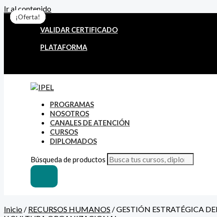
Ir al contenido
¡Oferta!
¡Oferta!
¡Oferta!
¡Oferta!
¡Oferta!
¡Oferta!
¡Oferta!
VALIDAR CERTIFICADO
PLATAFORMA
PROGRAMAS
NOSOTROS
CANALES DE ATENCIÓN
CURSOS
DIPLOMADOS
Búsqueda de productos
Inicio
/
RECURSOS HUMANOS
/ GESTIÓN ESTRATÉGICA DE