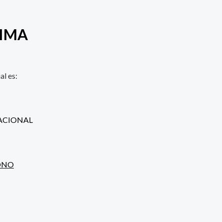
LIMA
al es:
ZACIONAL
ONO