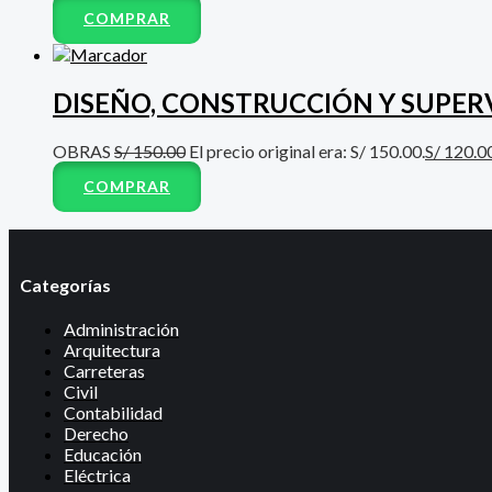
COMPRAR
DISEÑO, CONSTRUCCIÓN Y SUPERV
OBRAS
S/
150.00
El precio original era: S/ 150.00.
S/
120.0
COMPRAR
Categorías
Administración
Arquitectura
Carreteras
Civil
Contabilidad
Derecho
Educación
Eléctrica