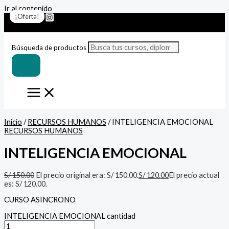
Ir al contenido
¡Oferta!
¡Oferta!
¡Oferta!
¡Oferta!
¡Oferta!
¡Oferta!
¡Oferta!
Búsqueda de productos
Inicio
/
RECURSOS HUMANOS
/ INTELIGENCIA EMOCIONAL
RECURSOS HUMANOS
INTELIGENCIA EMOCIONAL
S/
150.00
El precio original era: S/ 150.00.
S/
120.00
El precio actual
es: S/ 120.00.
CURSO ASINCRONO
INTELIGENCIA EMOCIONAL cantidad