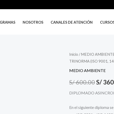
GRAMAS
NOSOTROS
CANALES DE ATENCIÓN
CURSO
INTERPRETACIÓN
Inicio
/
MEDIO AMBIENT
El
TRINORMA (ISO 9001, 14
E
precio
IMPLEMENTACIÓN
MEDIO AMBIENTE
TRINORMA
origin
S/
600.00
S/
360
(ISO
era:
9001,
DIPLOMADO ASINCR
14001
S/ 600
Y
En el siguiente diploma s
45001)