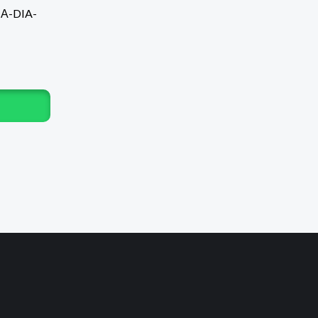
Α-DIA-