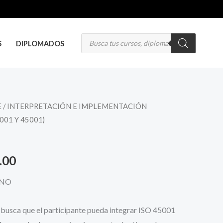
Búsqueda
de
S
DIPLOMADOS
productos
E
/ INTERPRETACIÓN E IMPLEMENTACIÓN
El
001 Y 45001)
precio
al
actual
.00
es:
ONO
.00.
S/ 360.00.
e busca que el participante pueda integrar ISO 45001