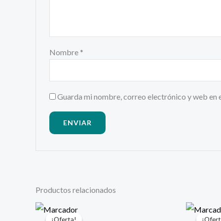
Nombre
*
Guarda mi nombre, correo electrónico y web en 
Productos relacionados
El
El
E
precio
precio
p
¡Oferta!
¡Oferta!
¡Ofert
¡Ofert