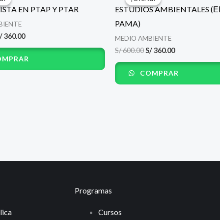
riginal
actual
original
actual
ISTA EN PTAP Y PTAR
ESTUDIOS AMBIENTALES (ΕΙ
ra:
es:
era:
es:
/ 600.00.
S/ 360.00.
S/ 600.00.
S/ 360.00.
PAMA)
BIENTE
/
360.00
MEDIO AMBIENTE
S/
600.00
S/
360.00
MPRAR
COMPRAR
Programas
lica
Cursos