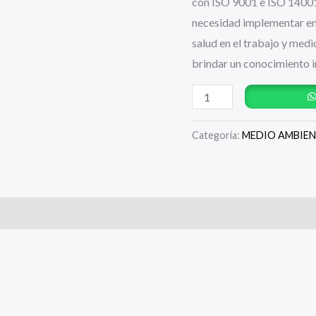
con ISO 9001 e ISO 14001 
cantidad
necesidad implementar en u
salud en el trabajo y med
brindar un conocimiento i
Categoría:
MEDIO AMBIE