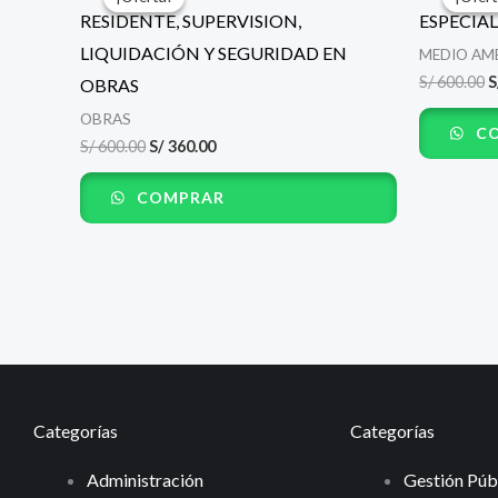
original
actual
o
RESIDENTE, SUPERVISION,
ESPECIAL
era:
es:
e
S/ 600.00.
S/ 360.00.
S
LIQUIDACIÓN Y SEGURIDAD EN
MEDIO AM
S/
600.00
S
OBRAS
OBRAS
CO
S/
600.00
S/
360.00
COMPRAR
Categorías
Categorías
Administración
Gestión Púb