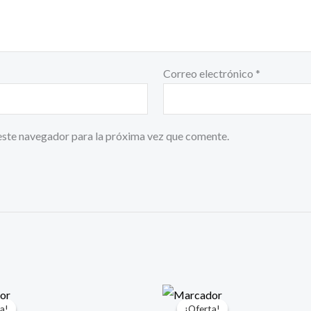
Correo electrónico
*
este navegador para la próxima vez que comente.
l
El
El
El
recio
precio
precio
precio
a!
a!
¡Oferta!
¡Oferta!