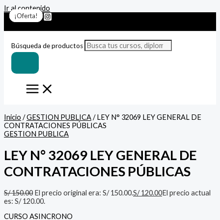
Ir al contenido
¡Oferta!
¡Oferta!
¡Oferta!
¡Oferta!
¡Oferta!
¡Oferta!
¡Oferta!
Búsqueda de productos
Inicio
/
GESTION PUBLICA
/ LEY N° 32069 LEY GENERAL DE
CONTRATACIONES PÚBLICAS
GESTION PUBLICA
LEY N° 32069 LEY GENERAL DE
CONTRATACIONES PÚBLICAS
S/
150.00
El precio original era: S/ 150.00.
S/
120.00
El precio actual
es: S/ 120.00.
CURSO ASINCRONO