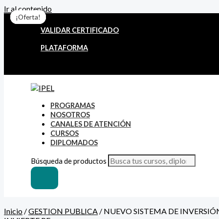
Ir al contenido
¡Oferta!
¡Oferta!
¡Oferta!
¡Oferta!
¡Oferta!
¡Oferta!
¡Oferta!
VALIDAR CERTIFICADO
PLATAFORMA
PROGRAMAS
NOSOTROS
CANALES DE ATENCIÓN
CURSOS
DIPLOMADOS
Búsqueda de productos
Inicio
/
GESTION PUBLICA
/ NUEVO SISTEMA DE INVERSIÓ