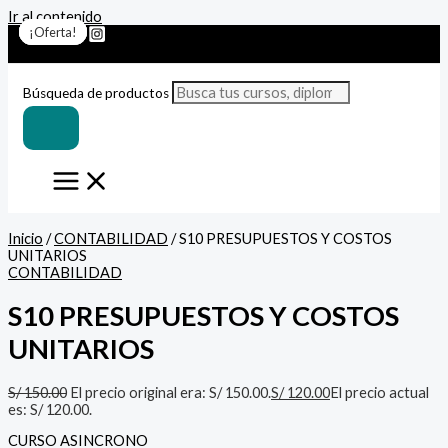
Ir al contenido
¡Oferta!
¡Oferta!
¡Oferta!
¡Oferta!
¡Oferta!
¡Oferta!
¡Oferta!
Búsqueda de productos
Inicio
/
CONTABILIDAD
/ S10 PRESUPUESTOS Y COSTOS
UNITARIOS
CONTABILIDAD
S10 PRESUPUESTOS Y COSTOS
UNITARIOS
S/
150.00
El precio original era: S/ 150.00.
S/
120.00
El precio actual
es: S/ 120.00.
CURSO ASINCRONO