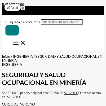
Ir al contenido
¡Oferta!
¡Oferta!
¡Oferta!
¡Oferta!
¡Oferta!
¡Oferta!
¡Oferta!
Búsqueda de productos
Inicio
/
INGENIERIA
/ SEGURIDAD Y SALUD OCUPACIONAL EN
MINERÍA
INGENIERIA
SEGURIDAD Y SALUD
OCUPACIONAL EN MINERÍA
S/
150.00
El precio original era: S/ 150.00.
S/
120.00
El precio actual
es: S/ 120.00.
CURSO ASINCRONO