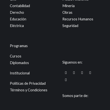
Contabilidad
Minería
Derecho
Obras
Educación
Recursos Humanos
Eléctrica
Seguridad
Programas
Cursos
Siguenos en:
Diplomados
F
T
I
Y
X
Institucional
a
i
n
o
-
c
k
s
u
t
e
t
t
t
w
Políticas de Privacidad
b
o
a
u
i
o
k
g
b
t
Términos y Condiciones
o
r
e
t
k
a
e
Somos parte de:
m
r