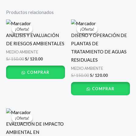
Productos relacionados
El
El
El
El
precio
precio
precio
precio
¡Oferta!
¡Oferta!
¡Oferta!
¡Oferta!
original
actual
original
actual
ANÁLISIS Y EVALUACIÓN
DISEÑO Y OPERACIÓN DE
era:
es:
era:
es:
S/ 150.00.
S/ 120.00.
S/ 150.00.
S/ 120.00.
DE RIESGOS AMBIENTALES
PLANTAS DE
TRATAMIENTO DE AGUAS
MEDIO AMBIENTE
S/
150.00
S/
120.00
RESIDUALES
MEDIO AMBIENTE
COMPRAR
S/
150.00
S/
120.00
COMPRAR
El
El
precio
precio
¡Oferta!
¡Oferta!
original
actual
EVALUACIÓN DE IMPAСТО
era:
es:
S/ 150.00.
S/ 120.00.
AMBIENTAL EN