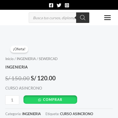
Ir
al
Búsqueda
de
contenido
productos
SEWERCAD
El
El
¡Oferta!
cantidad
precio
precio
Inicio
/
INGENIERIA
/ SEWERCAD
original
actual
INGENIERIA
era:
es:
S/
150.00
S/
120.00
S/ 150.00.
S/ 120.00.
CURSO ASINCRONO
COMPRAR
Categoría:
INGENIERIA
Etiqueta:
CURSO ASINCRONO