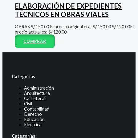
ELABORACIÓN DE EXPEDIENTES
TÉCNICOS EN OBRAS VIALES
OBRAS
S/
150.00
El precio original era: S/ 150.00.
S/
120.00
El
precio actual es: S/ 120.00.
COMPRAR
Categorías
Administración
Arquitectura
Carreteras
Civil
Contabilidad
Derecho
Educación
Eléctrica
Categorías