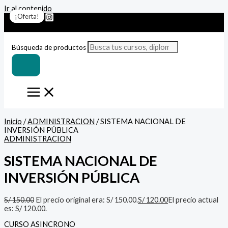
Ir al contenido
¡Oferta!
¡Oferta!
¡Oferta!
¡Oferta!
¡Oferta!
¡Oferta!
¡Oferta!
Búsqueda de productos
Inicio
/
ADMINISTRACION
/ SISTEMA NACIONAL DE
INVERSIÓN PÚBLICA
ADMINISTRACION
SISTEMA NACIONAL DE
INVERSIÓN PÚBLICA
S/
150.00
El precio original era: S/ 150.00.
S/
120.00
El precio actual
es: S/ 120.00.
CURSO ASINCRONO