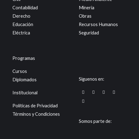
Contabilidad
Minería
Derecho
Obras
Educación
Recursos Humanos
Eléctrica
Seguridad
Programas
Cursos
Siguenos en:
Diplomados
F
T
I
Y
X
Institucional
a
i
n
o
-
c
k
s
u
t
e
t
t
t
w
Políticas de Privacidad
b
o
a
u
i
o
k
g
b
t
Términos y Condiciones
o
r
e
t
k
a
e
Somos parte de:
m
r