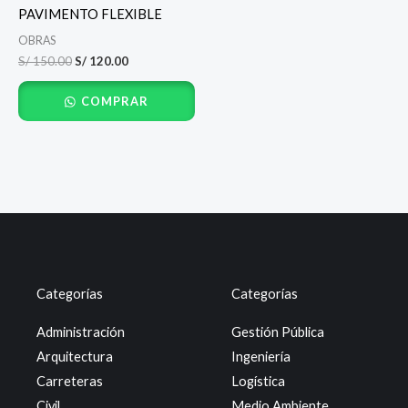
S/ 150.00.
S/ 120.00.
PAVIMENTO FLEXIBLE
OBRAS
S/
150.00
S/
120.00
COMPRAR
Categorías
Categorías
Administración
Gestión Pública
Arquitectura
Ingeniería
Carreteras
Logística
Civil
Medio Ambiente