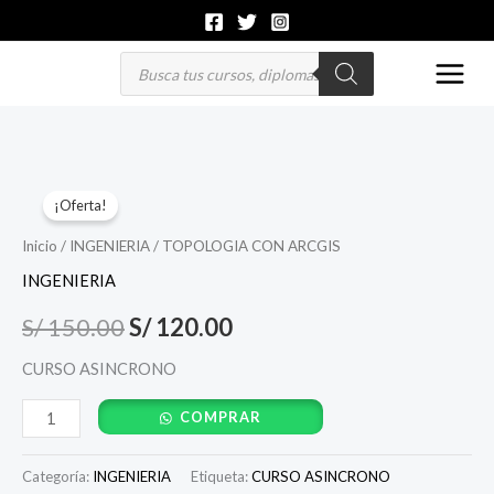
Ir
al
Búsqueda
de
contenido
productos
TOPOLOGIA
El
El
¡Oferta!
CON
precio
precio
ARCGIS
Inicio
/
INGENIERIA
/ TOPOLOGIA CON ARCGIS
cantidad
original
actual
INGENIERIA
era:
es:
S/
150.00
S/
120.00
S/ 150.00.
S/ 120.00.
CURSO ASINCRONO
COMPRAR
Categoría:
INGENIERIA
Etiqueta:
CURSO ASINCRONO