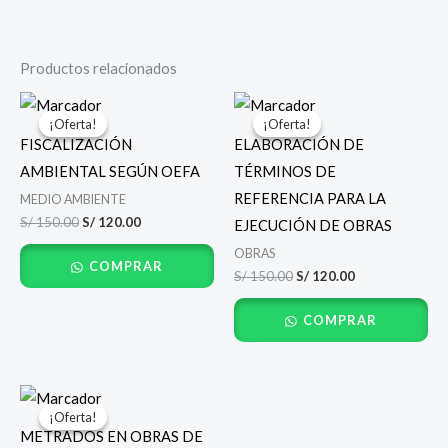
Productos relacionados
El
El
El
El
precio
precio
precio
precio
¡Oferta!
¡Oferta!
¡Oferta!
¡Oferta!
original
actual
original
actual
FISCALIZACIÓN
ELABORACIÓN DE
era:
es:
era:
es:
S/ 150.00.
S/ 120.00.
S/ 150.00.
S/ 120.00.
AMBIENTAL SEGÚN OEFA
TÉRMINOS DE
REFERENCIA PARA LA
MEDIO AMBIENTE
S/
150.00
S/
120.00
EJECUCIÓN DE OBRAS
OBRAS
COMPRAR
S/
150.00
S/
120.00
COMPRAR
El
El
precio
precio
¡Oferta!
¡Oferta!
original
actual
METRADOS EN OBRAS DE
era:
es: