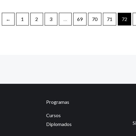
←
1
2
3
…
69
70
71
72
Programas
Cursos
S
Diplomados