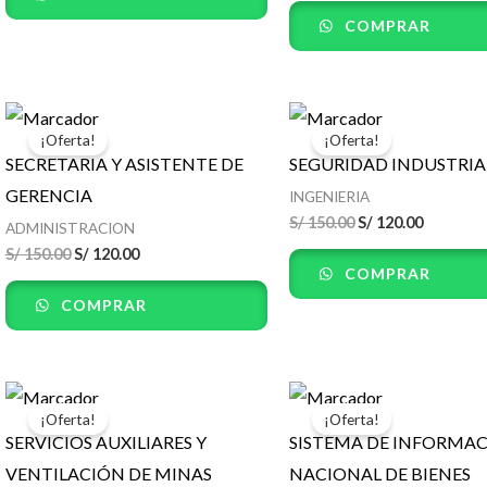
COMPRAR
El
El
El
El
precio
precio
precio
precio
¡Oferta!
¡Oferta!
original
actual
original
actual
SECRETARIA Y ASISTENTE DE
SEGURIDAD INDUSTRIA
era:
es:
era:
es:
S/ 150.00.
S/ 120.00.
S/ 150.00.
S/ 120.00
GERENCIA
INGENIERIA
S/
150.00
S/
120.00
ADMINISTRACION
S/
150.00
S/
120.00
COMPRAR
COMPRAR
El
El
El
El
precio
precio
precio
precio
¡Oferta!
¡Oferta!
original
actual
original
actual
SERVICIOS AUXILIARES Y
SISTEMA DE INFORMA
era:
es:
era:
es:
S/ 150.00.
S/ 120.00.
S/ 150.00.
S/ 120.00
VENTILACIÓN DE MINAS
NACIONAL DE BIENES