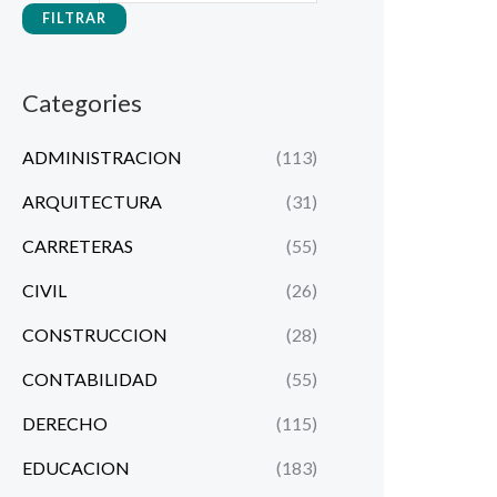
u
FILTRAR
c
t
o
s
Categories
ADMINISTRACION
(113)
ARQUITECTURA
(31)
CARRETERAS
(55)
CIVIL
(26)
CONSTRUCCION
(28)
CONTABILIDAD
(55)
DERECHO
(115)
EDUCACION
(183)