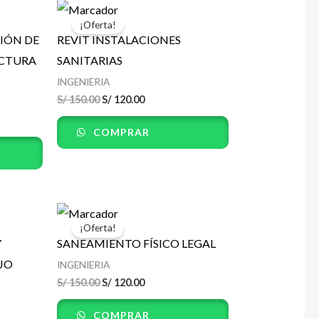
El
El
precio
precio
¡Oferta!
original
actual
SIÓN DE
REVIT INSTALACIONES
era:
es:
.
S/ 150.00.
S/ 120.00.
UCTURA
SANITARIAS
INGENIERIA
S/
150.00
S/
120.00
COMPRAR
El
El
precio
precio
¡Oferta!
original
actual
Y
SANEAMIENTO FÍSICO LEGAL
era:
es:
.
S/ 150.00.
S/ 120.00.
JO
INGENIERIA
S/
150.00
S/
120.00
COMPRAR