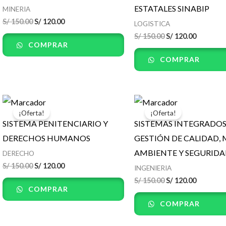
ESTATALES SINABIP
MINERIA
S/
150.00
S/
120.00
LOGISTICA
S/
150.00
S/
120.00
COMPRAR
COMPRAR
El
El
El
El
precio
precio
precio
precio
¡Oferta!
¡Oferta!
original
actual
original
actual
SISTEMA PENITENCIARIO Y
SISTEMAS INTEGRADOS
era:
es:
era:
es:
S/ 150.00.
S/ 120.00.
S/ 150.00.
S/ 120.00
DERECHOS HUMANOS
GESTIÓN DE CALIDAD,
AMBIENTE Y SEGURID
DERECHO
S/
150.00
S/
120.00
INGENIERIA
S/
150.00
S/
120.00
COMPRAR
COMPRAR