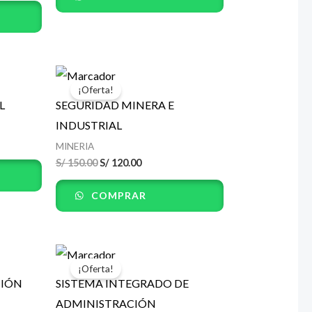
El
El
precio
precio
¡Oferta!
original
actual
L
SEGURIDAD MINERA E
era:
es:
.
S/ 150.00.
S/ 120.00.
INDUSTRIAL
MINERIA
S/
150.00
S/
120.00
COMPRAR
El
El
precio
precio
¡Oferta!
original
actual
CIÓN
SISTEMA INTEGRADO DE
era:
es:
.
S/ 150.00.
S/ 120.00.
ADMINISTRACIÓN