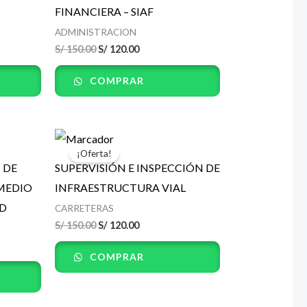
FINANCIERA – SIAF
ADMINISTRACION
S/
150.00
S/
120.00
COMPRAR
El
El
precio
precio
¡Oferta!
original
actual
 DE
SUPERVISIÓN E INSPECCIÓN DE
era:
es:
.
S/ 150.00.
S/ 120.00.
 MEDIO
INFRAESTRUCTURA VIAL
AD
CARRETERAS
S/
150.00
S/
120.00
COMPRAR