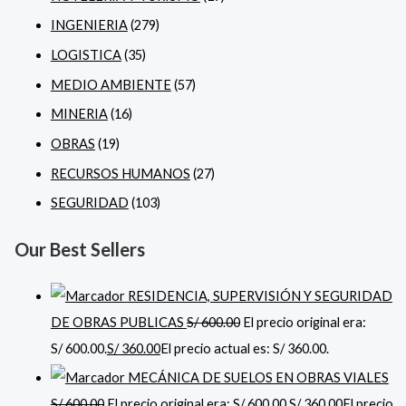
INGENIERIA
(279)
LOGISTICA
(35)
MEDIO AMBIENTE
(57)
MINERIA
(16)
OBRAS
(19)
RECURSOS HUMANOS
(27)
SEGURIDAD
(103)
Our Best Sellers
RESIDENCIA, SUPERVISIÓN Y SEGURIDAD
DE OBRAS PUBLICAS
S/
600.00
El precio original era:
S/ 600.00.
S/
360.00
El precio actual es: S/ 360.00.
MECÁNICA DE SUELOS EN OBRAS VIALES
S/
600.00
El precio original era: S/ 600.00.
S/
360.00
El precio