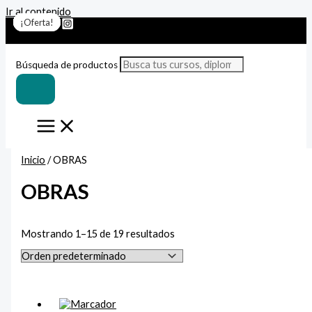
Ir al contenido
¡Oferta!
¡Oferta!
¡Oferta!
¡Oferta!
¡Oferta!
¡Oferta!
¡Oferta!
¡Oferta!
¡Oferta!
¡Oferta!
¡Oferta!
¡Oferta!
¡Oferta!
¡Oferta!
¡Oferta!
Búsqueda de productos
Inicio
/ OBRAS
OBRAS
Mostrando 1–15 de 19 resultados