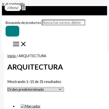
Ir al contenido
¡Oferta!
¡Oferta!
¡Oferta!
¡Oferta!
¡Oferta!
¡Oferta!
¡Oferta!
¡Oferta!
¡Oferta!
¡Oferta!
¡Oferta!
¡Oferta!
¡Oferta!
¡Oferta!
¡Oferta!
Búsqueda de productos
Inicio
/ ARQUITECTURA
ARQUITECTURA
Mostrando 1–15 de 31 resultados