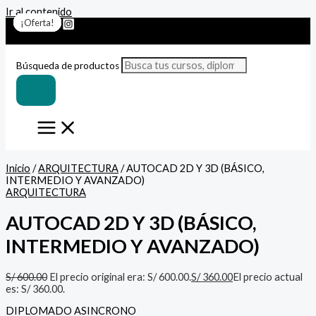
Ir al contenido
¡Oferta!
¡Oferta!
¡Oferta!
¡Oferta!
¡Oferta!
¡Oferta!
¡Oferta!
Búsqueda de productos
Inicio
/
ARQUITECTURA
/ AUTOCAD 2D Y 3D (BÁSICO,
INTERMEDIO Y AVANZADO)
ARQUITECTURA
AUTOCAD 2D Y 3D (BÁSICO,
INTERMEDIO Y AVANZADO)
S/
600.00
El precio original era: S/ 600.00.
S/
360.00
El precio actual
es: S/ 360.00.
DIPLOMADO ASINCRONO