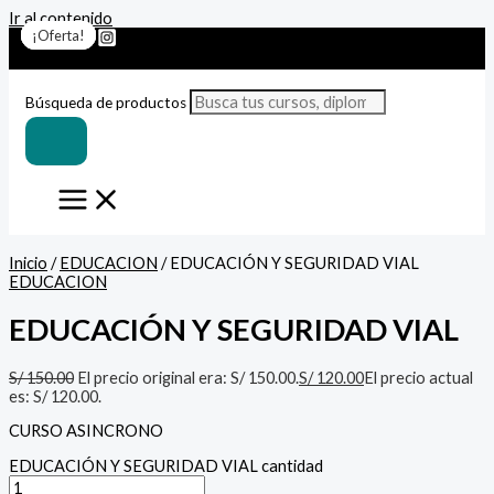
Ir al contenido
¡Oferta!
¡Oferta!
¡Oferta!
¡Oferta!
¡Oferta!
¡Oferta!
¡Oferta!
Búsqueda de productos
Inicio
/
EDUCACION
/ EDUCACIÓN Y SEGURIDAD VIAL
EDUCACION
EDUCACIÓN Y SEGURIDAD VIAL
S/
150.00
El precio original era: S/ 150.00.
S/
120.00
El precio actual
es: S/ 120.00.
CURSO ASINCRONO
EDUCACIÓN Y SEGURIDAD VIAL cantidad