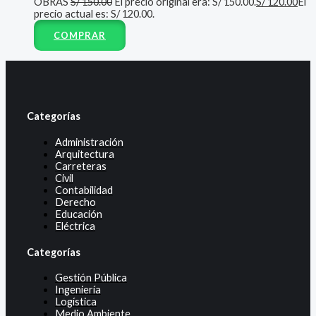
OBRAS
S/
150.00
El precio original era: S/ 150.00.
S/
120.00
El
precio actual es: S/ 120.00.
COMPRAR
Categorías
Administración
Arquitectura
Carreteras
Civil
Contabilidad
Derecho
Educación
Eléctrica
Categorías
Gestión Pública
Ingeniería
Logística
Medio Ambiente