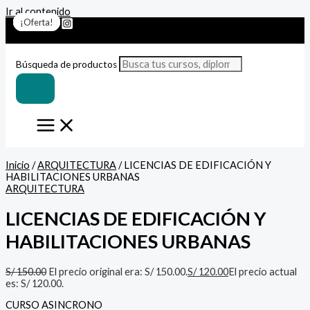
Ir al contenido
¡Oferta!
¡Oferta!
¡Oferta!
¡Oferta!
¡Oferta!
¡Oferta!
¡Oferta!
Búsqueda de productos
Inicio
/
ARQUITECTURA
/ LICENCIAS DE EDIFICACIÓN Y
HABILITACIONES URBANAS
ARQUITECTURA
LICENCIAS DE EDIFICACIÓN Y
HABILITACIONES URBANAS
S/
150.00
El precio original era: S/ 150.00.
S/
120.00
El precio actual
es: S/ 120.00.
CURSO ASINCRONO