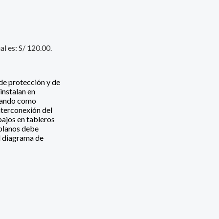
al es: S/ 120.00.
 de protección y de
instalan en
omando como
interconexión del
bajos en tableros
e planos debe
el diagrama de