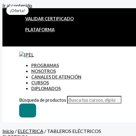
Ir al contenido
¡Oferta!
¡Oferta!
¡Oferta!
¡Oferta!
¡Oferta!
¡Oferta!
¡Oferta!
VALIDAR CERTIFICADO
PLATAFORMA
PROGRAMAS
NOSOTROS
CANALES DE ATENCIÓN
CURSOS
DIPLOMADOS
Búsqueda de productos
Inicio
/
ELECTRICA
/ TABLEROS ELÉCTRICOS